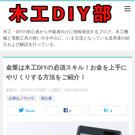
木工・DIYの初心者から中級者向けに情報発信するブログ。木工機
械と電動工具の使い方を中心に、いま主流となっている道具達の紹
介および解説を行っている。
金策は木工DIYの必須スキル！お金を上手に
やりくりする方法をご紹介！
更新日：
2022年2月28日
公開日：
2021年6月5日
お得なノウハウ
初心者
Tweet
0
0