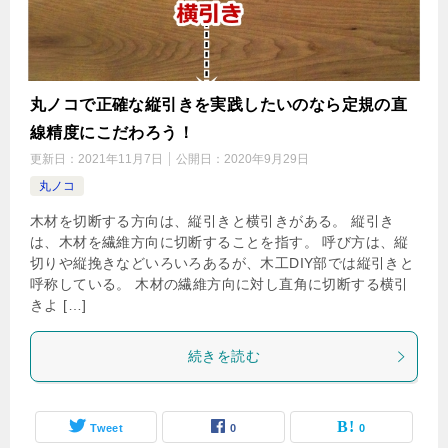
丸ノコで正確な縦引きを実践したいのなら定規の直
線精度にこだわろう！
更新日：
2021年11月7日
公開日：
2020年9月29日
丸ノコ
木材を切断する方向は、縦引きと横引きがある。 縦引き
は、木材を繊維方向に切断することを指す。 呼び方は、縦
切りや縦挽きなどいろいろあるが、木工DIY部では縦引きと
呼称している。 木材の繊維方向に対し直角に切断する横引
きよ […]
続きを読む
Tweet
0
0