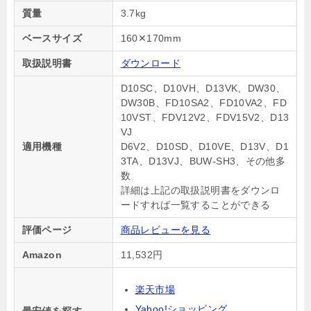
質量
3.7kg
ベースサイズ
160✕170mm
取扱説明書
ダウンロード
D10SC、D10VH、D13VK、DW30、
DW30B、FD10SA2、FD10VA2、FD
10VST、FDV12V2、FDV15V2、D13
VJ
適用機種
D6V2、D10SD、D10VE、D13V、D1
3TA、D13VJ、BUW-SH3、その他多
数
詳細は上記の取扱説明書をダウンロ
ードすれば一覧することができる
評価ページ
商品レビューを見る
Amazon
11,532円
楽天市場
Yahoo!ショッピング
最安値を探す