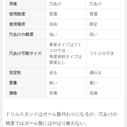
用途
穴あけ
穴あけ
使用頻度
普通
普通
使用場所
自由
限定
穴あけの精度
低い
高い
垂直タイプはフト
コロ寸法
穴あけ可能サイズ
フトコロ寸法
角度傾斜タイプは
限度なし
安定性
劣る
優れる
質量
軽い
重い
価格
安価
高価
ドリルスタンドはボール盤代わりになるが、穴あけの
精度ではボール盤にはやはり敵わない。