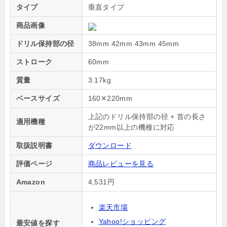
タイプ
垂直タイプ
商品画像
ドリル保持部の径
38mm 42mm 43mm 45mm
ストローク
60mm
質量
3.17kg
ベースサイズ
160✕220mm
上記のドリル保持部の径 + 首の長さ
適用機種
が22mm以上の機種に対応
取扱説明書
ダウンロード
評価ページ
商品レビューを見る
Amazon
4,531円
楽天市場
Yahoo!ショッピング
最安値を探す