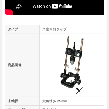
タイプ
角度傾斜タイプ
商品画像
主軸径
六角軸(6.35mm)