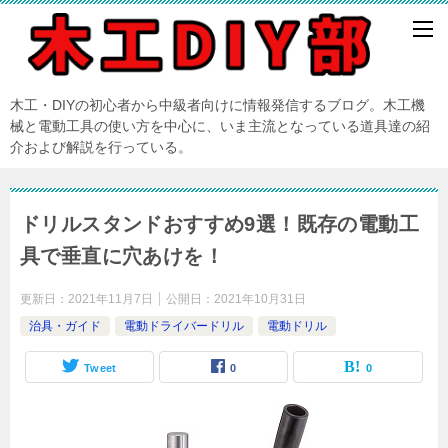
木工・DIYの初心者から中級者向けに情報発信するブログ。木工機
械と電動工具の使い方を中心に、いま主流となっている道具達の紹
介および解説を行っている。
ドリルスタンドおすすめ9選！既存の電動工
具で垂直に穴あけを！
更新日：
2021年11月7日
公開日：
2021年10月31日
治具・ガイド
電動ドライバードリル
電動ドリル
Tweet
0
0