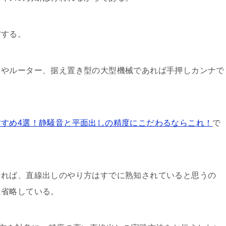
右する。
コやルーター、据え置き型の大型機械であれば手押しカンナで
すすめ4選！静騒音と平面出しの精度にこだわるならこれ！
で
なれば、直線出しのやり方はすでに熟知されていると思うの
は省略している。