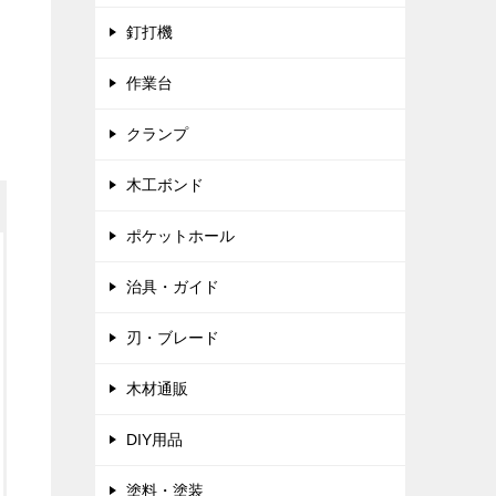
釘打機
作業台
クランプ
木工ボンド
ポケットホール
治具・ガイド
刃・ブレード
木材通販
DIY用品
塗料・塗装